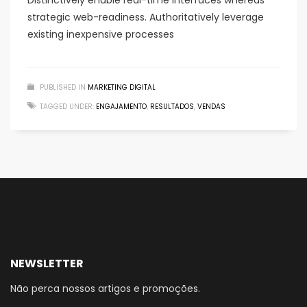
Distinctively enable real-time interfaces whereas
strategic web-readiness. Authoritatively leverage
existing inexpensive processes
PUBLISHED IN
MARKETING DIGITAL
TAGGED UNDER:
ENGAJAMENTO
,
RESULTADOS
,
VENDAS
NEWSLETTER
Não perca nossos artigos e promoções.