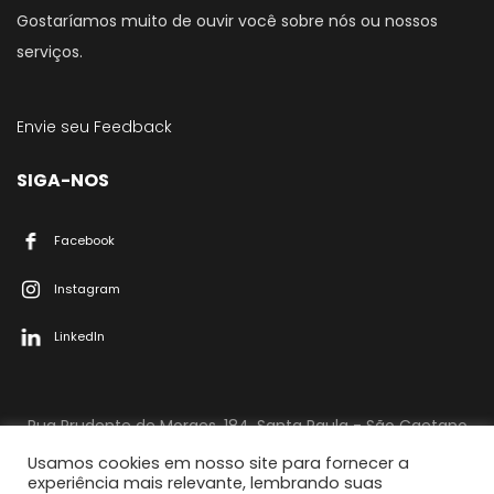
Gostaríamos muito de ouvir você sobre nós ou nossos
serviços.
Envie seu Feedback
SIGA-NOS
Facebook
Instagram
LinkedIn
Rua Prudente de Moraes, 184, Santa Paula - São Caetano
do Sul/SP CEP: 09541-450
Usamos cookies em nosso site para fornecer a
© 2015-2019 Agência The Bag | Todos os direitos
experiência mais relevante, lembrando suas